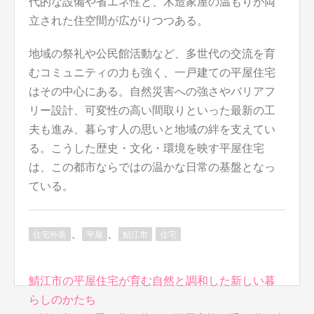
代的な設備や省エネ性と、木造家屋の温もりが両
立された住空間が広がりつつある。
地域の祭礼や公民館活動など、多世代の交流を育
むコミュニティの力も強く、一戸建ての平屋住宅
はその中心にある。自然災害への強さやバリアフ
リー設計、可変性の高い間取りといった最新の工
夫も進み、暮らす人の思いと地域の絆を支えてい
る。こうした歴史・文化・環境を映す平屋住宅
は、この都市ならではの温かな日常の基盤となっ
ている。
、
、
住宅外装
平屋
鯖江市
住宅
投
鯖江市の平屋住宅が育む自然と調和した新しい暮
稿
らしのかたち