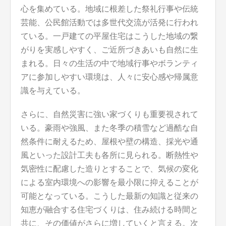
心を集めている。地域に根差した祭礼行事や伝統
芸能、公民館活動では多世代交流が活発に行われ
ている。一戸建ての平屋住宅はこうした地域の繋
がりを実感しやすく、ご近所づきあいも自然に生
まれる。日々の生活の中で地域行事やボランティ
アに参加しやすい環境は、人々に安心感や帰属意
識を与えている。
さらに、自然災害に強い家づくりも重要視されて
いる。豪雨や強風、また冬季の積雪など過酷な自
然条件に耐えるため、屋根や壁の構造、採光や通
風といった設計工夫も各所に見られる。断熱性や
気密性に配慮した造りとすることで、気候の変化
による室内環境への影響を最小限に抑えることが
可能となっている。こうした最新の知識と従来の
知恵が融合する住宅づくりは、住み続ける時間と
共に、その価値がさらに増していくと言える。次