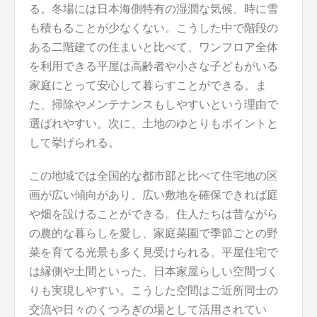
る。冬場には日本海側特有の湿潤な気候、時に雪
も積もることが少なくない。こうした中で階段の
ある二階建ての住まいと比べて、ワンフロア全体
を利用できる平屋は高齢者や小さな子どもがいる
家庭にとって安心して暮らすことができる。ま
た、掃除やメンテナンスもしやすいという理由で
選ばれやすい。次に、土地のゆとりもポイントと
して挙げられる。
この地域では全国的な都市部と比べて住宅地の区
画が広い傾向があり、広い敷地を確保できれば庭
や畑を設けることができる。住人たちは昔ながら
の農的な暮らしを愛し、家庭菜園で季節ごとの野
菜を育てる光景も多く見受けられる。平屋住宅で
は縁側や土間といった、日本家屋らしい空間づく
りも実現しやすい。こうした空間はご近所同士の
交流や日々のくつろぎの場として活用されてい