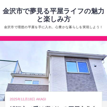
コ
ン
金沢市で夢見る平屋ライフの魅力
テ
と楽しみ方
ン
金沢市で理想の平屋を手に入れ、心豊かな暮らしを実現しよう！
ツ
へ
コ
ス
ン
キ
テ
ッ
ン
プ
ツ
へ
ス
キ
ッ
2025年11月18日
AKAGI
プ