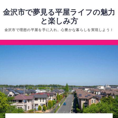
コ
ン
金沢市で夢見る平屋ライフの魅力
テ
と楽しみ方
ン
金沢市で理想の平屋を手に入れ、心豊かな暮らしを実現しよう！
ツ
へ
コ
ス
ン
キ
テ
ッ
ン
プ
ツ
へ
ス
キ
ッ
プ