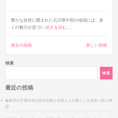
豊かな自然に囲まれた石川県中部の地域には、多
くの魅力が息づい
続きを読む…
投
過去の投稿
新しい投稿
稿
ナ
検索
ビ
ゲ
検索
ー
シ
最近の投稿
ョ
ン
輪島市の平屋住宅が語る伝統と自然と人の暮らしを未来へ紡ぐ物
語