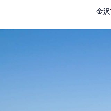
コ
ン
金沢
テ
ン
ツ
コ
へ
ン
ス
テ
キ
ン
ッ
ツ
プ
へ
ス
キ
ッ
プ